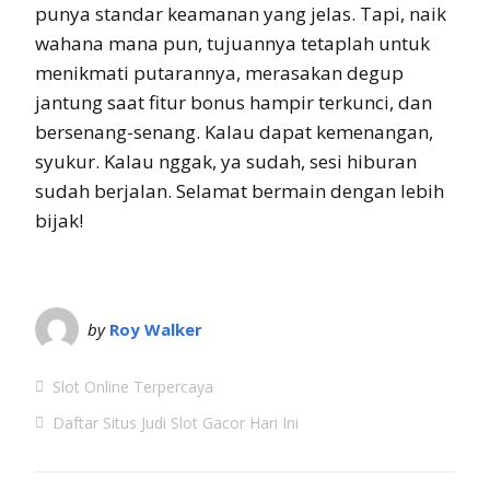
punya standar keamanan yang jelas. Tapi, naik
wahana mana pun, tujuannya tetaplah untuk
menikmati putarannya, merasakan degup
jantung saat fitur bonus hampir terkunci, dan
bersenang-senang. Kalau dapat kemenangan,
syukur. Kalau nggak, ya sudah, sesi hiburan
sudah berjalan. Selamat bermain dengan lebih
bijak!
by
Roy Walker
Slot Online Terpercaya
Daftar Situs Judi Slot Gacor Hari Ini