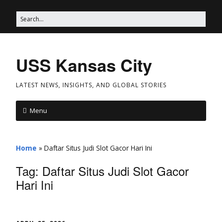
USS Kansas City
LATEST NEWS, INSIGHTS, AND GLOBAL STORIES
Menu
Home
»
Daftar Situs Judi Slot Gacor Hari Ini
Tag:
Daftar Situs Judi Slot Gacor
Hari Ini