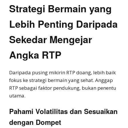
Strategi Bermain yang
Lebih Penting Daripada
Sekedar Mengejar
Angka RTP
Daripada pusing mikirin RTP doang, lebih baik
fokus ke strategi bermain yang sehat. Anggap
RTP sebagai faktor pendukung, bukan penentu
utama.
Pahami Volatilitas dan Sesuaikan
dengan Dompet