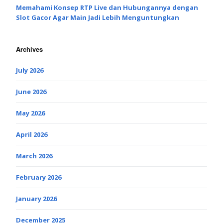
Memahami Konsep RTP Live dan Hubungannya dengan
Slot Gacor Agar Main Jadi Lebih Menguntungkan
Archives
July 2026
June 2026
May 2026
April 2026
March 2026
February 2026
January 2026
December 2025