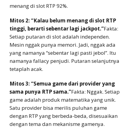
menang di slot RTP 92%.
Mitos 2: “Kalau belum menang di slot RTP
tinggi, berarti sebentar lagi jackpot.”
Fakta:
Setiap putaran di slot adalah independen.
Mesin nggak punya memori. Jadi, nggak ada
yang namanya “sebentar lagi pasti jebol”. Itu
namanya fallacy penjudi. Putaran selanjutnya
tetaplah acak.
Mitos 3: “Semua game dari provider yang
sama punya RTP sama.”
Fakta: Nggak. Setiap
game adalah produk matematika yang unik.
Satu provider bisa merilis puluhan game
dengan RTP yang berbeda-beda, disesuaikan
dengan tema dan mekanisme gamenya.