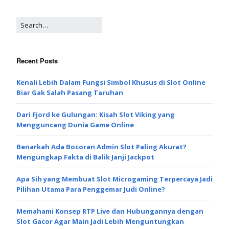
Recent Posts
Kenali Lebih Dalam Fungsi Simbol Khusus di Slot Online
Biar Gak Salah Pasang Taruhan
Dari Fjord ke Gulungan: Kisah Slot Viking yang
Mengguncang Dunia Game Online
Benarkah Ada Bocoran Admin Slot Paling Akurat?
Mengungkap Fakta di Balik Janji Jackpot
Apa Sih yang Membuat Slot Microgaming Terpercaya Jadi
Pilihan Utama Para Penggemar Judi Online?
Memahami Konsep RTP Live dan Hubungannya dengan
Slot Gacor Agar Main Jadi Lebih Menguntungkan