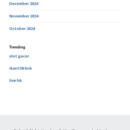
December 2024
November 2024
October 2024
Trending
slot gacor
ikan138 link
live hk