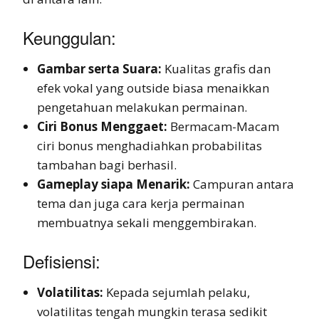
Keunggulan:
Gambar serta Suara:
Kualitas grafis dan
efek vokal yang outside biasa menaikkan
pengetahuan melakukan permainan.
Ciri Bonus Menggaet:
Bermacam-Macam
ciri bonus menghadiahkan probabilitas
tambahan bagi berhasil.
Gameplay siapa Menarik:
Campuran antara
tema dan juga cara kerja permainan
membuatnya sekali menggembirakan.
Defisiensi:
Volatilitas:
Kepada sejumlah pelaku,
volatilitas tengah mungkin terasa sedikit