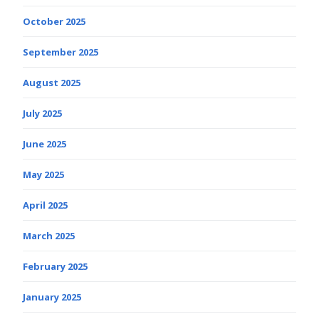
October 2025
September 2025
August 2025
July 2025
June 2025
May 2025
April 2025
March 2025
February 2025
January 2025