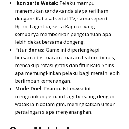
Ikon serta Watak:
Pelaku mampu
menemukan tanda-tanda siapa terilhami
dengan sifat asal serial TV, sama seperti
Bjorn, Lagertha, serta Ragnar, yang
semuanya memberikan pengetahuan apa
lebih dekat bersama dongeng.
Fitur Bonus:
Game ini diperlengkapi
bersama bermacam-macam feature bonus,
mencakup rotasi gratis dan fitur Raid Spins
apa memungkinkan pelaku bagi meraih lebih
berlimpah kemenangan.
Mode Duel:
Feature istimewa ini
mengizinkan pemain bagi bersaing dengan
watak lain dalam gim, meningkatkan unsur
persaingan siapa menyenangkan.