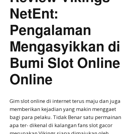
NetEnt:
Pengalaman
Mengasyikkan di
Bumi Slot Online
Online
Gim slot online di internet terus maju dan juga
memberikan kejadian yang makin menggaet
bagi para pelaku. Tidak Benar satu permainan
apa ter- dikenal di kalangan fans slot gacor
merupakan Vikings siapa dimajukan oleh