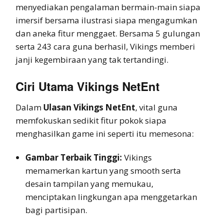
menyediakan pengalaman bermain-main siapa
imersif bersama ilustrasi siapa mengagumkan
dan aneka fitur menggaet. Bersama 5 gulungan
serta 243 cara guna berhasil, Vikings memberi
janji kegembiraan yang tak tertandingi.
Ciri Utama Vikings NetEnt
Dalam
Ulasan Vikings NetEnt
, vital guna
memfokuskan sedikit fitur pokok siapa
menghasilkan game ini seperti itu memesona:
Gambar Terbaik Tinggi:
Vikings
memamerkan kartun yang smooth serta
desain tampilan yang memukau,
menciptakan lingkungan apa menggetarkan
bagi partisipan.