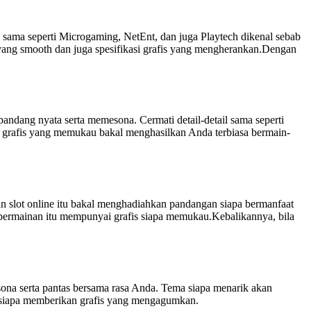
l sama seperti Microgaming, NetEnt, dan juga Playtech dikenal sebab
ang smooth dan juga spesifikasi grafis yang mengherankan.Dengan
andang nyata serta memesona. Cermati detail-detail sama seperti
ta grafis yang memukau bakal menghasilkan Anda terbiasa bermain-
an slot online itu bakal menghadiahkan pandangan siapa bermanfaat
 permainan itu mempunyai grafis siapa memukau.Kebalikannya, bila
esona serta pantas bersama rasa Anda. Tema siapa menarik akan
 siapa memberikan grafis yang mengagumkan.