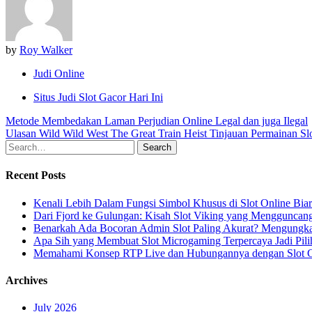
by
Roy Walker
Judi Online
Situs Judi Slot Gacor Hari Ini
Post
Metode Membedakan Laman Perjudian Online Legal dan juga Ilegal
navigation
Ulasan Wild Wild West The Great Train Heist Tinjauan Permainan Sl
Recent Posts
Kenali Lebih Dalam Fungsi Simbol Khusus di Slot Online Bia
Dari Fjord ke Gulungan: Kisah Slot Viking yang Menggunca
Benarkah Ada Bocoran Admin Slot Paling Akurat? Mengungkap 
Apa Sih yang Membuat Slot Microgaming Terpercaya Jadi Pil
Memahami Konsep RTP Live dan Hubungannya dengan Slot G
Archives
July 2026