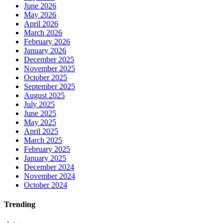
June 2026
May 2026
April 2026
March 2026
February 2026
January 2026
December 2025
November 2025
October 2025
September 2025
August 2025
July 2025
June 2025
May 2025
April 2025
March 2025
February 2025
January 2025
December 2024
November 2024
October 2024
Trending